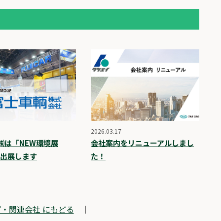
2026.03.17
㈱は「NEW環境展
会社案内をリニューアルしまし
へ出展します
た！
・関連会社 にもどる
｜