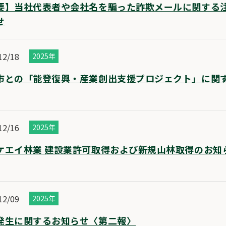
要】当社代表者や会社名を騙った詐欺メールに関する
せ
12/18
2025年
市との「能登復興・産業創出支援プロジェクト」に関
12/16
2025年
ケエイ林業 建設業許可取得および新規山林取得のお知
12/09
2025年
発生に関するお知らせ〈第二報〉