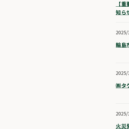
【重
知ら
2025/
輪島
2025/
㈱タ
2025/
火災