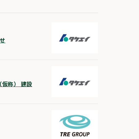
らせ
仮称） 建設