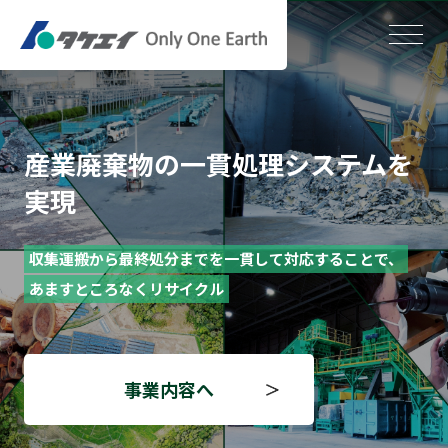
総合環境企業としての責務
産業廃棄物の⼀貫処理システムを
実現
かけがえのない地球
多様なニーズに対応した
廃棄物リサイクル技術の確⽴と
収集運搬から最終処分までを⼀貫して対応することで、
地球にやさしい社会を構築するために
施設の充実を推進し、
あますところなくリサイクル
わたしたちにできること
資源循環型社会へ貢献します
事業内容へ
サステナビリティ
タケエイの強み