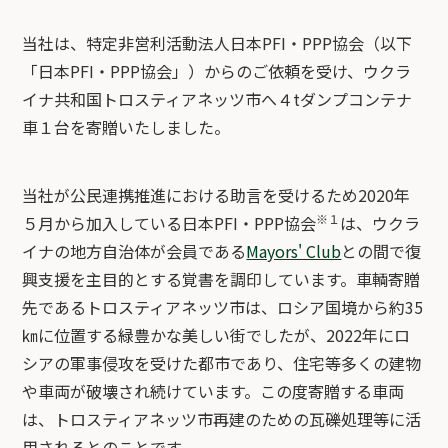
当社は、特定非営利活動法人日本
PFI
・
PPP
協会（以下
「日本
PFI
・
PPP
協会」）からのご依頼を受け、ウクラ
イナ共和国トロスティアネッツ市へ４
t
ダンプコンテナ
車１台を寄贈いたしました。
当社が公民連携推進における助言を受けるため2020年
※１
５月から加入している日本PFI・PPP協会
は、ウクラ
イナの地方自治体が会員である
Mayors' Club
との間で復
興支援を主目的とする覚書を調印しています。車輌寄贈
先であるトロスティアネッツ市は、ロシア国境から約35
㎞に位置する緑豊かな美しい街でしたが、2022年にロ
シアの軍事侵攻を受けた都市であり、住宅等多くの建物
や車両が破壊され続けています。この度寄贈する車両
は、トロスティアネッツ市再建のための瓦礫処理等に活
用されるとのことです。