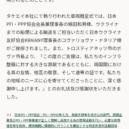
タケエイ本社にて執り行われた車両贈呈式では、日本
PFI・PPP協会会長兼理事長の植田和男様、ウクライナ
までの船便による輸送をご担当いただく日本ウクライナ
友好協会KRAIANY理事長のコヴァリョヴァ・ナタリア様
がご挨拶されました。また、トロスティアネッツ市のボ
ヴァ市長より、「この度のご支援は、私たちのインフラ
整備に対する大きな貢献であるとともに、両国間におけ
る真の友情、相互の敬意、そして連帯の証です。私たち
の地域のニーズに心を寄せてくださったことに、深く感
謝申し上げます。」とのお礼状及び感謝状をいただきま
した。
※1
日本PFI・PPP協会：PFI・PPPの考え方、実施手順等を地方公共部門、民間企
業及びPFI・PPP事業者が正しく理解し活用する為の啓発活動を行い、必要な政策
提言等を政府、関係機関に積極的に行うことを趣旨とする特定非営利活動団体