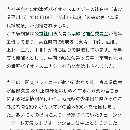
当社子会社の㈱津軽バイオマスエナジーの社有林（青森
県平川市）で10月18日に令和７年度「未来の青い森県
民植樹祭」が開催されました。
この植樹祭は
公益社団法人青森県緑化推進委員会
が毎年
主催しており、青森県内の6地域（東青、中南、西北、
上北、三八、下北）が持ち回りで開催しています。今年
度の開催地として、中南地域に位置する平川市唐竹地内
の津軽バイオマスエナジー社有林が選出されました。
当日は、開会セレモニーが執り行われた後、青森県農林
水産部次長 及川正顕様をはじめとするご来賓の皆さま
による記念植樹が行われ、地元緑の少年団と県からのご
参加者 計250名がカラマツの苗木500本を植樹しまし
た。あいにくの降雨により、予定されていたチェーンソ
ーアート実演およびオークションは中止となりました