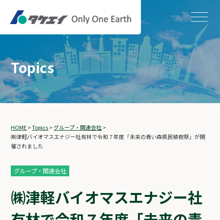
Topics
HOME
>
Topics
>
グループ・関連会社
>
㈱津軽バイオマスエナジー社有林で令和７年度「未来の青い森県民植樹祭」が開
催されました
グループ・関連会社
㈱津軽バイオマスエナジー社
有林で令和７年度「未来の青